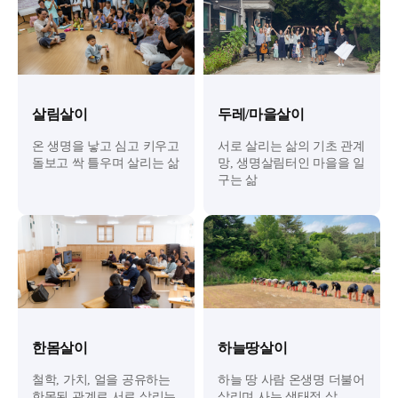
살림살이
두레/마을살이
온 생명을 낳고 심고 키우고
서로 살리는 삶의 기초 관계
돌보고 싹 틀우며 살리는 삶
망, 생명살림터인 마을을 일
구는 삶
한몸살이
하늘땅살이
철학, 가치, 얼을 공유하는
하늘 땅 사람 온생명 더불어
한몸된 관계로 서로 살리는
살리며 사는 생태적 삶