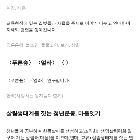
계진, 재홍
교육현장에 있는 길벗들과 자율을 주제로 이야기 나누고 연대하며
지혜와 경험을 쌓아갑니다.
깊은은혜, 늘소연, 들풀소연, 보라, 상희
〈푸른숲〉 〈얼라〉 〈 〉
〈푸른숲〉 〈얼라〉 연구입니다.
한백(사랑하는 동지들과 함께)
살림생태계를 짓는 청년운동, 마을잇기
청년들과 공부하며 한몸살이를 생성하고(조직화), 생명살림평화 일
구어 가는 살림터(마을)를 이으며(연대, 교류) 살림생태계를 짓는 연